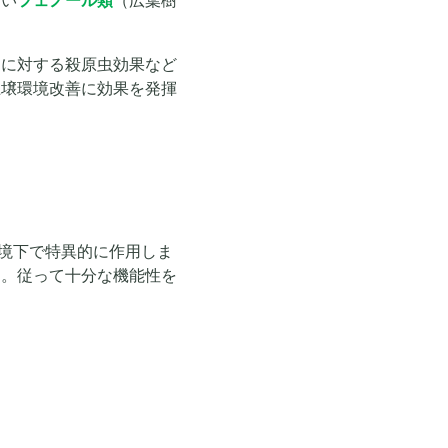
高い
フェノール類
（広葉樹
ムに対する殺原虫効果など
土壌環境改善に効果を発揮
境下で特異的に作用しま
す。従って十分な機能性を