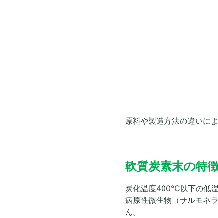
原料や製造方法の違いに
軟質炭素末の特
炭化温度400℃以下の低
病原性微生物（サルモネ
ん。