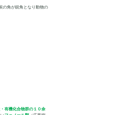
炭の角が鋭角となり動物の
酸・有機化合物群の１０余