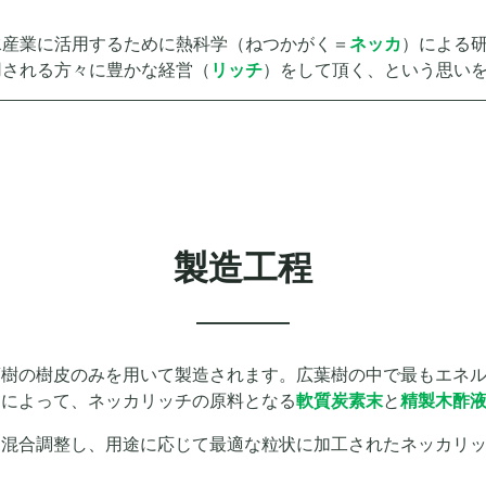
水産業に活用するために熱科学（ねつかがく＝
ネッカ
）による
用される方々に豊かな経営（
リッチ
）をして頂く、という思い
製造工程
葉樹の樹皮のみを用いて製造されます。広葉樹の中で最もエネ
とによって、ネッカリッチの原料となる
軟質炭素末
と
精製木酢
を混合調整し、用途に応じて最適な粒状に加工されたネッカリ