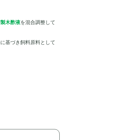
精製木酢液
を混合調整して
法に基づき飼料原料として