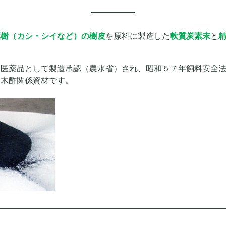
葉樹（カシ・シイなど）の樹皮
を原料に製造した
軟質炭素末
と
用医薬品として製造承認（農水省）され、昭和５７年飼料安全
・木酢関係資材です。