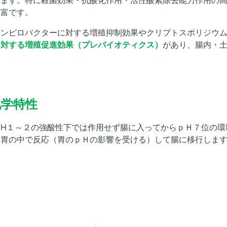
います。特に殺菌効果・抗酸化作用・活性酸素除去能力作用の
豊富です。
カンピロバクターに対する増殖抑制効果やクリプトスポリジウ
に対する増殖促進効果（プレバイオティクス）
があり、腸内・
化学特性
H１～２の強酸性下では作用せず腸に入ってからｐＨ７位の環
、胃の中で反応（胃のｐＨの影響を受ける）して腸に移行しま