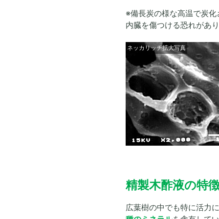
※備長炭の様な高温で炭化
内臓を傷つける恐れがあ
ネッカリッチ拡大写真
精製木酢液の特
広葉樹の中でも特に活力