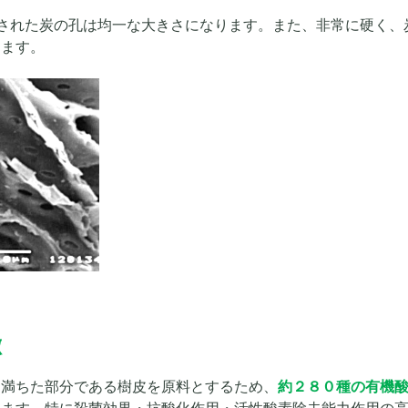
された炭の孔は均一な大きさになります。また、非常に硬く、
ります。
徴
に満ちた部分である樹皮を原料とするため、
約２８０種の有機