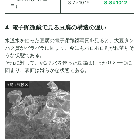
3.2×10^6
8.8×10^2
目）
4. 電子顕微鏡で見る豆腐の構造の違い
水道水を使った豆腐の電子顕微鏡写真を見ると、大豆タン
パク質がバラバラに固まり、今にもポロポロ剥がれ落ちそ
うな状態である。
それに対して、νＧ７水を使った豆腐はしっかりと一つに
固まり、表面は滑らかな状態である。
豆腐：試験区