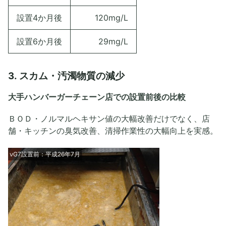
設置4か月後
120mg/L
設置6か月後
29mg/L
3. スカム・汚濁物質の減少
大手ハンバーガーチェーン店での設置前後の比較
ＢＯＤ・ノルマルヘキサン値の大幅改善だけでなく、店
舗・キッチンの臭気改善、清掃作業性の大幅向上を実感。
νG7設置前：平成26年7月