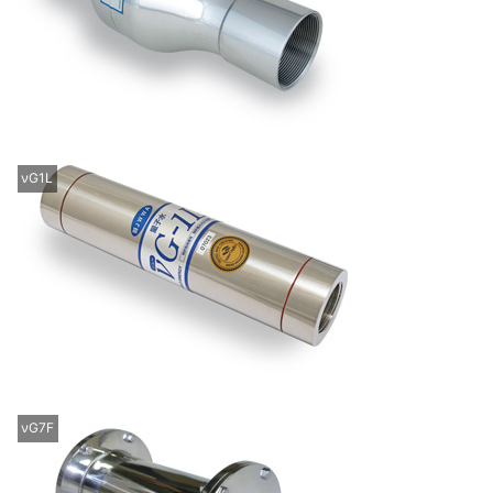
νG1L
νG7F