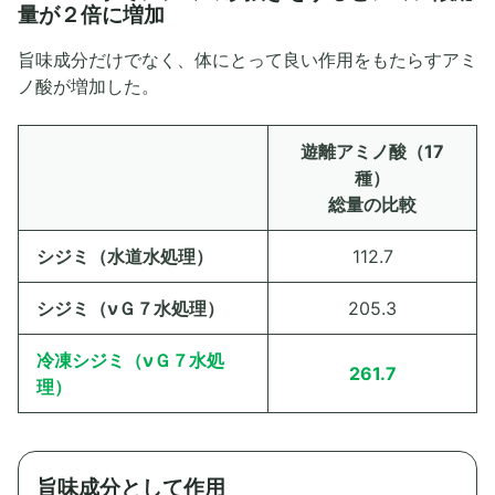
量が２倍に増加
旨味成分だけでなく、体にとって良い作用をもたらすアミ
ノ酸が増加した。
遊離アミノ酸（17
種）
総量の比較
シジミ（水道水処理）
112.7
シジミ（νＧ７水処理）
205.3
冷凍シジミ（νＧ７水処
261.7
理）
旨味成分として作用