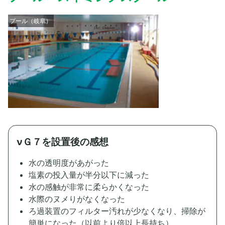
プール（岐阜）
νＧ７を設置後の感想
水の透明度があがった
塩素の投入量が半分以下に減った
水の感触が非常に柔らかくなった
水際のヌメりがなくなった
ろ過装置のフィルター汚れが少なくなり、掃除が
簡単になった（以前より倍以上長持ち）