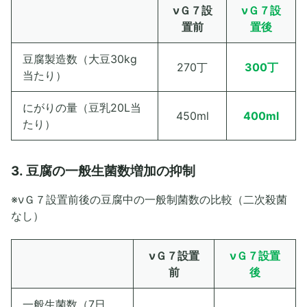
νＧ７設
νＧ７設
置前
置後
豆腐製造数（大豆30kg
270丁
300丁
当たり）
にがりの量（豆乳20L当
450ml
400ml
たり）
3. 豆腐の一般生菌数増加の抑制
※νＧ７設置前後の豆腐中の一般制菌数の比較（二次殺菌
なし）
νＧ７設置
νＧ７設置
前
後
一般生菌数（7日