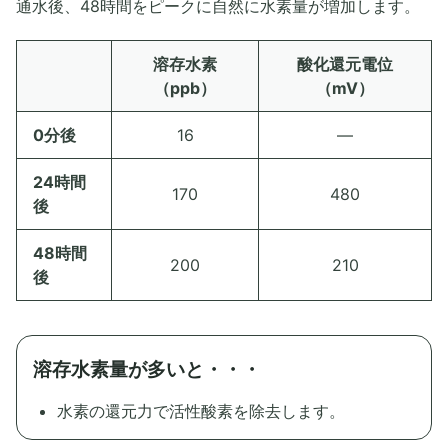
通水後、48時間をピークに自然に水素量が増加します。
溶存水素
酸化還元電位
（ppb）
（mV）
0分後
16
―
24時間
170
480
後
48時間
200
210
後
溶存水素量が多いと・・・
水素の還元力で活性酸素を除去します。