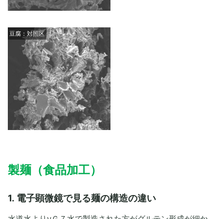
豆腐：対照区
製麺（食品加工）
1. 電子顕微鏡で見る麺の構造の違い
水道水よりνＧ７水で製造された方がグルテン形成が細か