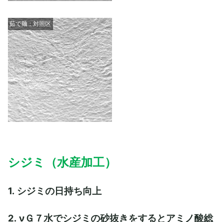
茹で麺：対照区
シジミ（水産加工）
1. シジミの日持ち向上
2. νＧ７水でシジミの砂抜きをするとアミノ酸総